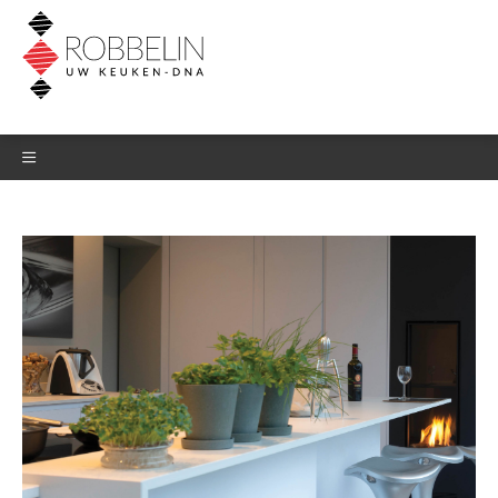
DOWNLOAD HET
BELEVINGSBOEK
Laat je gegevens hieronder na en
download meteen het
belevingsboek.