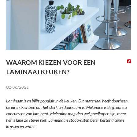
Interesse in *
Ik ga akkoord dat mijn gegevens
gebruikt worden zoals
beschreven in de
privacy policy
.
WAAROM KIEZEN VOOR EEN
LAMINAATKEUKEN?
DOWNLOADEN
02/06/2021
Laminaat is en blijft populair in de keuken. Dit materiaal heeft doorheen
de jaren bewezen dat het sterk en duurzaam is. Melamine is de grootste
concurrent van laminaat. Melamine mag dan wel goedkoper zijn, maar
het is lang zo stevig niet. Laminaat is stootvaster, beter bestand tegen
krassen en water.