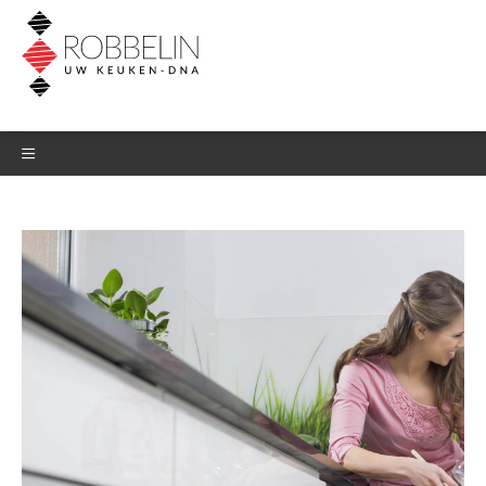
DOWNLOAD HET
BELEVINGSBOEK
Laat je gegevens hieronder na en
download meteen het
belevingsboek.