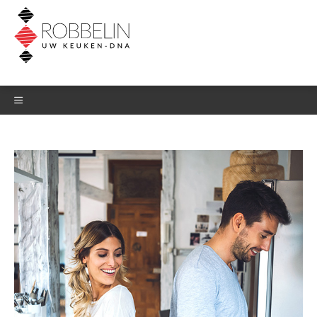
DOWNLOAD HET
BELEVINGSBOEK
Laat je gegevens hieronder na en
download meteen het
belevingsboek.