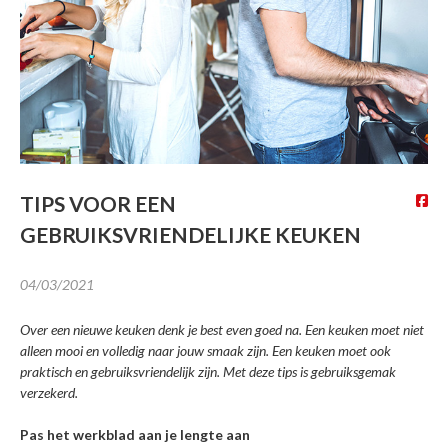
Interesse in *
Ik ga akkoord dat mijn gegevens
gebruikt worden zoals
beschreven in de
privacy policy
.
TIPS VOOR EEN
GEBRUIKSVRIENDELIJKE KEUKEN
DOWNLOADEN
04/03/2021
Over een nieuwe keuken denk je best even goed na. Een keuken moet niet
alleen mooi en volledig naar jouw smaak zijn. Een keuken moet ook
praktisch en gebruiksvriendelijk zijn. Met deze tips is gebruiksgemak
verzekerd.
Pas het werkblad aan je lengte aan