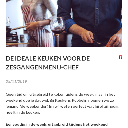
Interesse in *
Ik ga akkoord dat mijn gegevens
gebruikt worden zoals
beschreven in de
privacy policy
.
DE IDEALE KEUKEN VOOR DE
ZESGANGENMENU-CHEF
DOWNLOADEN
25/11/2019
Geen tijd om uitgebreid te koken tijdens de week, maar in het
weekend doe je dat wel. Bij Keukens Robbelin noemen we zo
iemand “de weekender”. En wij weten perfect wat hij of zij nodig
heeft in de keuken.
Eenvoudig in de week, uitgebreid tijdens het weekend