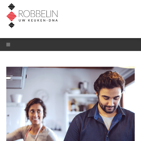
DOWNLOAD HET
BELEVINGSBOEK
Laat je gegevens hieronder na en
download meteen het
belevingsboek.